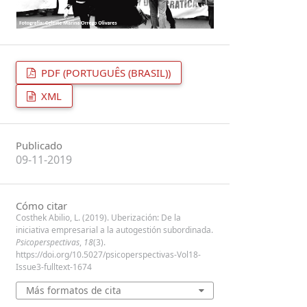
PDF (PORTUGUÊS (BRASIL))
XML
Publicado
09-11-2019
Cómo citar
Costhek Abilio, L. (2019). Uberización: De la
iniciativa empresarial a la autogestión subordinada.
Psicoperspectivas
,
18
(3).
https://doi.org/10.5027/psicoperspectivas-Vol18-
Issue3-fulltext-1674
Más formatos de cita