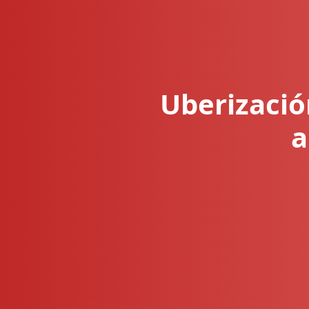
Uberización
a